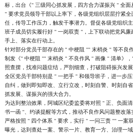
标，出台《" 三级同心抓发展，四方合力谋振兴 " 全
" 要求党员领导干部以上率下，各级党组织层层拧紧
任，传导工作压力，触发干事潜力。督促各级党组织主
班子成员切实履行好 " 一岗双责 "，上下联动把党风
手上、落实在行动上。
针对部分党员干部存在的 " 中梗阻 "" 末梢炎 " 等不
制发《" 中梗阻 "" 末梢炎 " 不良作风 " 画像 " 清单
照查摆，找准问题症结，严剖细查，打破阻碍振兴发展
全区党员干部特别是 " 一把手 " 和领导班子，进一
自纠，做到即知即改、立行立改，时刻自警、时刻自省
抓发展、谋振兴的强大合力。
为达到整治效果，阿城区纪委监委将对照 " 正、负面清单 "
书一函 "、约谈提醒等方式，推动不良作风问题整改
严格按照 " 四个体系 " 要求，实行 " 一问三责 "" 
曝光，达到查处一案、警示一片、教育一方、治理一域